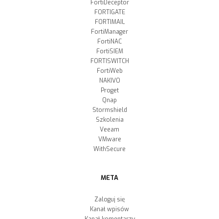
FortiDeceptor
FORTIGATE
FORTIMAIL
FortiManager
FortiNAC
FortiSIEM
FORTISWITCH
FortiWeb
NAKIVO
Proget
Qnap
Stormshield
Szkolenia
Veeam
VMware
WithSecure
META
Zaloguj się
Kanał wpisów