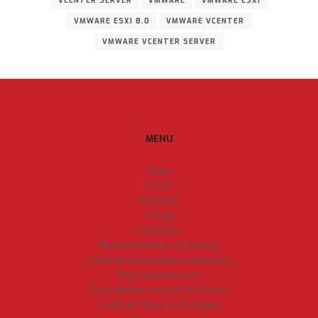
VCENTER SERVER
VMWARE
VMWARE ESXI
VMWARE ESXI 8.0
VMWARE VCENTER
VMWARE VCENTER SERVER
MENU
Start
O nas
Produkty
Usługi
Szkolenia
Bezpieczeństwo w biznesie
Audyt bezpieczeństwa informacji
Testy penetracyjne
Testy ataków socjotechnicznych
Audyt konfiguracji Fortigate