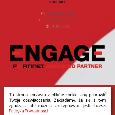
KONTAKT
biuro@b-and-b.pl
https://www.b-and-b.pl
8:00-16:00
Ta strona korzysta z plików cookie, aby poprawić
Twoje doświadczenia. Zakładamy, że się z tym
zgadzasz, ale możesz zrezygnować, jeśli chcesz.
RODO
|
POLITYKA PRYWATNOŚCI
Polityka Prywatności
OGÓLNE WARUNKI REKLAMACJI