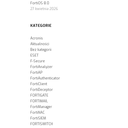
FortiOS 8.0
27 kwietnia 2026
KATEGORIE
Acronis
Aktualności
Bez kategorii
ESET
F-Secure
FortiAnalyzer
FortiAP
FortiAuthenticator
FortiClient
FortiDeceptor
FORTIGATE
FORTIMAIL
FortiManager
FortiNAC
FortiSIEM
FORTISWITCH