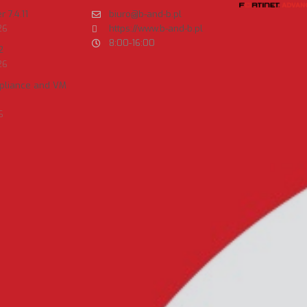
 7.4.11
biuro@b-and-b.pl
26
https://www.b-and-b.pl
8:00-16:00
2
26
ppliance and VM
6