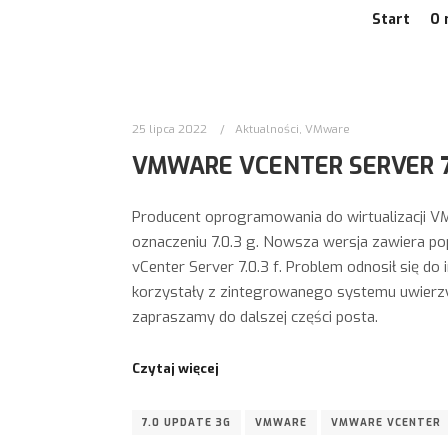
Start
O 
25 lipca 2022
Aktualności
,
VMware
VMWARE VCENTER SERVER 7
Producent oprogramowania do wirtualizacji VM
oznaczeniu 7.0.3 g. Nowsza wersja zawiera po
vCenter Server 7.0.3 f. Problem odnosił się do 
korzystały z zintegrowanego systemu uwierzyt
zapraszamy do dalszej części posta.
Czytaj więcej
7.0 UPDATE 3G
VMWARE
VMWARE VCENTER