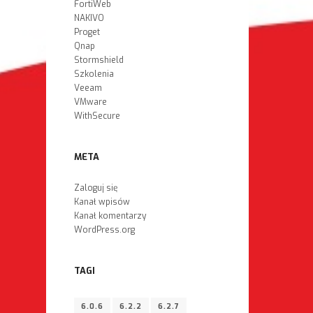
FortiWeb
NAKIVO
Proget
Qnap
Stormshield
Szkolenia
Veeam
VMware
WithSecure
META
Zaloguj się
Kanał wpisów
Kanał komentarzy
WordPress.org
TAGI
6.0.6
6.2.2
6.2.7