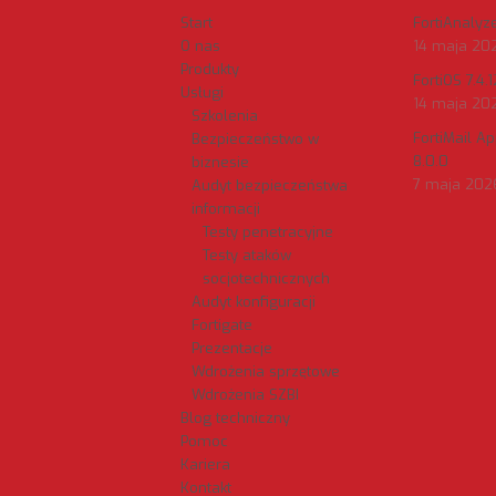
Start
FortiAnalyzer
O nas
14 maja 20
Produkty
FortiOS 7.4.1
Usługi
14 maja 20
Szkolenia
FortiMail A
Bezpieczeństwo w
8.0.0
biznesie
7 maja 202
Audyt bezpieczeństwa
informacji
Testy penetracyjne
Testy ataków
socjotechnicznych
Audyt konfiguracji
Fortigate
Prezentacje
Wdrożenia sprzętowe
Wdrożenia SZBI
Blog techniczny
Pomoc
Kariera
Kontakt