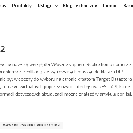
nas
Produkty
Usługi
Blog techniczny
Pomoc
Kari
.2
ł najnowszą wersję dla VMware vSphere Replication o numerze
ne problemy z replikacją zaszyfrowanych maszyn do klastra DRS
nie był widoczny do wyboru na stronie kreatora Target Datastore.
y maszyn wirtualnych poprzez użycie interfejsów REST API, które
rmacji dotyczących aktualizacji można znaleźć w artykule poniżej.
VMWARE VSPHERE REPLICATION