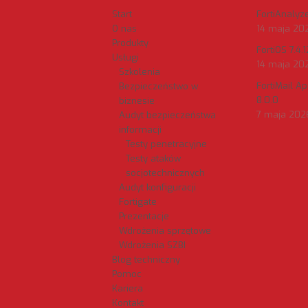
Start
FortiAnalyzer
O nas
14 maja 20
Produkty
FortiOS 7.4.1
Usługi
14 maja 20
Szkolenia
FortiMail A
Bezpieczeństwo w
8.0.0
biznesie
7 maja 202
Audyt bezpieczeństwa
informacji
Testy penetracyjne
Testy ataków
socjotechnicznych
Audyt konfiguracji
Fortigate
Prezentacje
Wdrożenia sprzętowe
Wdrożenia SZBI
Blog techniczny
Pomoc
Kariera
Kontakt