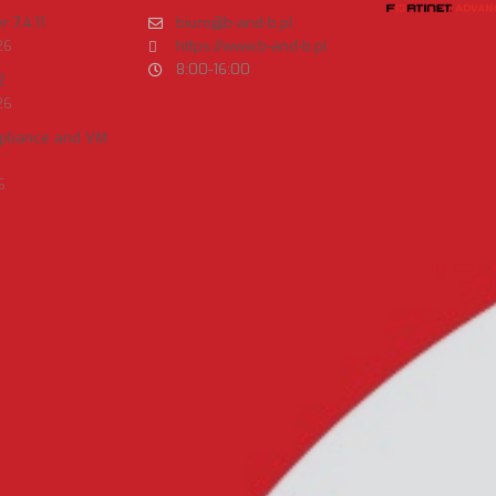
 7.4.11
biuro@b-and-b.pl
26
https://www.b-and-b.pl
8:00-16:00
2
26
ppliance and VM
6