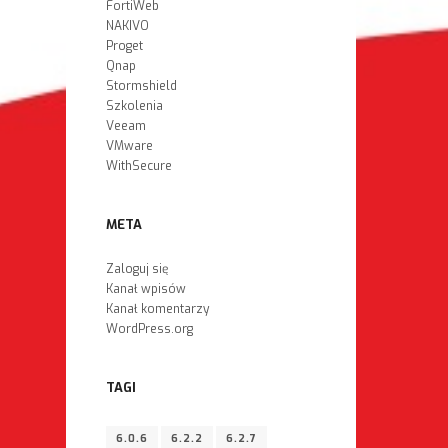
FortiWeb
NAKIVO
Proget
Qnap
Stormshield
Szkolenia
Veeam
VMware
WithSecure
META
Zaloguj się
Kanał wpisów
Kanał komentarzy
WordPress.org
TAGI
6.0.6
6.2.2
6.2.7