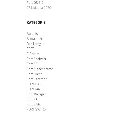
FortiOS 8.0
27 kwietnia 2026
KATEGORIE
Acronis
Aktualności
Bez kategorii
ESET
F-Secure
FortiAnalyzer
FortiAP
FortiAuthenticator
FortiClient
FortiDeceptor
FORTIGATE
FORTIMAIL
FortiManager
FortiNAC
FortiSIEM
FORTISWITCH