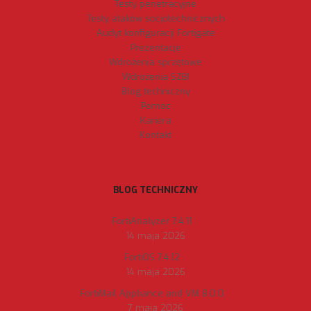
Testy penetracyjne
Testy ataków socjotechnicznych
Audyt konfiguracji Fortigate
Prezentacje
Wdrożenia sprzętowe
Wdrożenia SZBI
Blog techniczny
Pomoc
Kariera
Kontakt
BLOG TECHNICZNY
FortiAnalyzer 7.4.11
14 maja 2026
FortiOS 7.4.12
14 maja 2026
FortiMail Appliance and VM 8.0.0
7 maja 2026