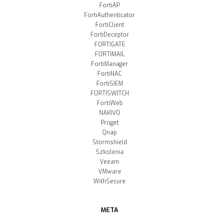
FortiAP
FortiAuthenticator
FortiClient
FortiDeceptor
FORTIGATE
FORTIMAIL
FortiManager
FortiNAC
FortiSIEM
FORTISWITCH
FortiWeb
NAKIVO
Proget
Qnap
Stormshield
Szkolenia
Veeam
VMware
WithSecure
META