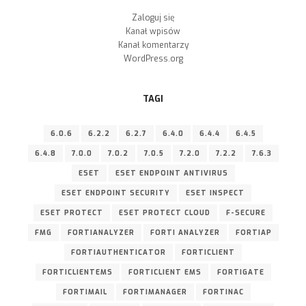
Zaloguj się
Kanał wpisów
Kanał komentarzy
WordPress.org
TAGI
6.0.6
6.2.2
6.2.7
6.4.0
6.4.4
6.4.5
6.4.8
7.0.0
7.0.2
7.0.5
7.2.0
7.2.2
7.6.3
ESET
ESET ENDPOINT ANTIVIRUS
ESET ENDPOINT SECURITY
ESET INSPECT
ESET PROTECT
ESET PROTECT CLOUD
F-SECURE
FMG
FORTIANALYZER
FORTI ANALYZER
FORTIAP
FORTIAUTHENTICATOR
FORTICLIENT
FORTICLIENTEMS
FORTICLIENT EMS
FORTIGATE
FORTIMAIL
FORTIMANAGER
FORTINAC