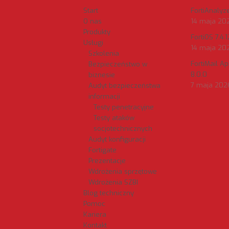
Start
FortiAnalyzer
O nas
14 maja 20
Produkty
FortiOS 7.4.1
Usługi
14 maja 20
Szkolenia
FortiMail A
Bezpieczeństwo w
8.0.0
biznesie
7 maja 202
Audyt bezpieczeństwa
informacji
Testy penetracyjne
Testy ataków
socjotechnicznych
Audyt konfiguracji
Fortigate
Prezentacje
Wdrożenia sprzętowe
Wdrożenia SZBI
Blog techniczny
Pomoc
Kariera
Kontakt