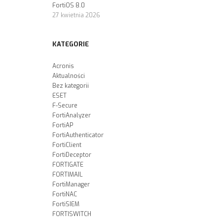
FortiOS 8.0
27 kwietnia 2026
KATEGORIE
Acronis
Aktualności
Bez kategorii
ESET
F-Secure
FortiAnalyzer
FortiAP
FortiAuthenticator
FortiClient
FortiDeceptor
FORTIGATE
FORTIMAIL
FortiManager
FortiNAC
FortiSIEM
FORTISWITCH