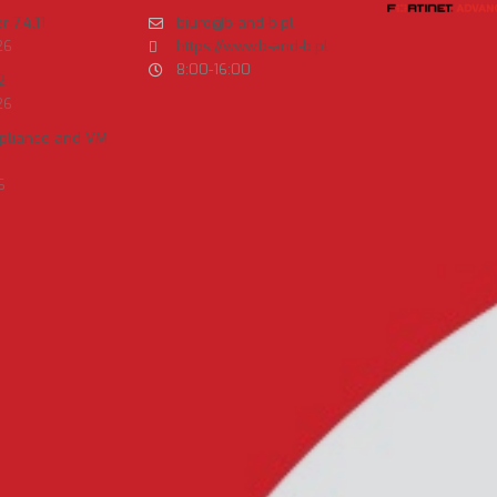
 7.4.11
biuro@b-and-b.pl
26
https://www.b-and-b.pl
8:00-16:00
2
26
ppliance and VM
6