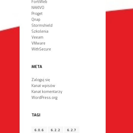
FortiWeb
NAKIVO
Proget
Qnap
Stormshield
Szkolenia
Veeam
VMware
WithSecure
META
Zaloguj się
Kanał wpisów
Kanał komentarzy
WordPress.org
TAGI
6.0.6
6.2.2
6.2.7