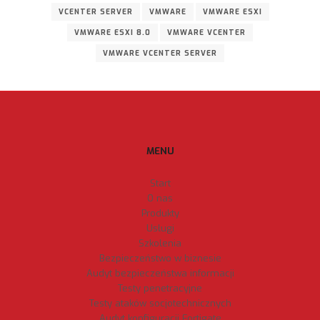
VCENTER SERVER
VMWARE
VMWARE ESXI
VMWARE ESXI 8.0
VMWARE VCENTER
VMWARE VCENTER SERVER
MENU
Start
O nas
Produkty
Usługi
Szkolenia
Bezpieczeństwo w biznesie
Audyt bezpieczeństwa informacji
Testy penetracyjne
Testy ataków socjotechnicznych
Audyt konfiguracji Fortigate