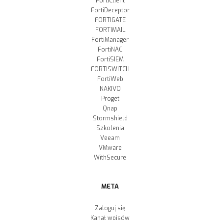
FortiClient
FortiDeceptor
FORTIGATE
FORTIMAIL
FortiManager
FortiNAC
FortiSIEM
FORTISWITCH
FortiWeb
NAKIVO
Proget
Qnap
Stormshield
Szkolenia
Veeam
VMware
WithSecure
META
Zaloguj się
Kanał wpisów