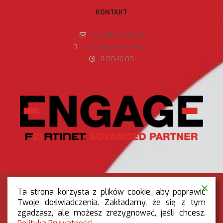
KONTAKT
biuro@b-and-b.pl
https://www.b-and-b.pl
8:00-16:00
Ta strona korzysta z plików cookie, aby poprawić
Twoje doświadczenia. Zakładamy, że się z tym
zgadzasz, ale możesz zrezygnować, jeśli chcesz.
RODO
|
POLITYKA PRYWATNOŚCI