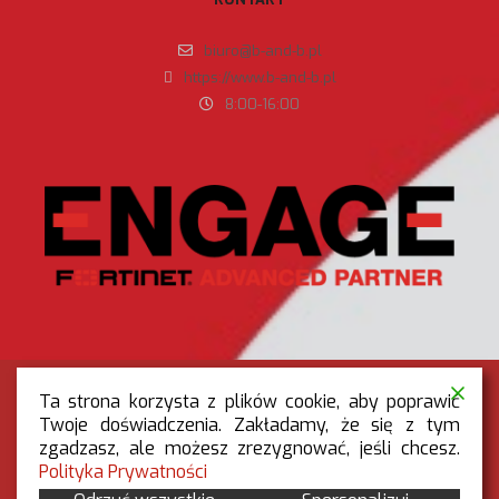
biuro@b-and-b.pl
https://www.b-and-b.pl
8:00-16:00
Ta strona korzysta z plików cookie, aby poprawić
Twoje doświadczenia. Zakładamy, że się z tym
zgadzasz, ale możesz zrezygnować, jeśli chcesz.
RODO
|
POLITYKA PRYWATNOŚCI
Polityka Prywatności
OGÓLNE WARUNKI REKLAMACJI