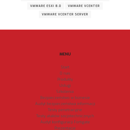
VMWARE ESXI 8.0
VMWARE VCENTER
VMWARE VCENTER SERVER
MENU
Start
O nas
Produkty
Usługi
Szkolenia
Bezpieczeństwo w biznesie
Audyt bezpieczeństwa informacji
Testy penetracyjne
Testy ataków socjotechnicznych
Audyt konfiguracji Fortigate
Prezentacje