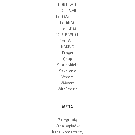
FORTIGATE
FORTIMAIL
FortiManager
FortiNAC
FortiSIEM
FORTISWITCH
FortiWeb
NAKIVO
Proget
Qnap
Stormshield
Szkolenia
Veeam
VMware
WithSecure
META
Zaloguj się
Kanał wpisów
Kanał komentarzy