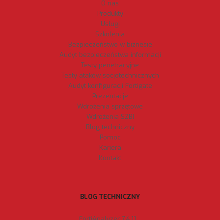
O nas
Produkty
Usługi
Szkolenia
Bezpieczeństwo w biznesie
Audyt bezpieczeństwa informacji
Testy penetracyjne
Testy ataków socjotechnicznych
Audyt konfiguracji Fortigate
Prezentacje
Wdrożenia sprzętowe
Wdrożenia SZBI
Blog techniczny
Pomoc
Kariera
Kontakt
BLOG TECHNICZNY
FortiAnalyzer 7.4.11