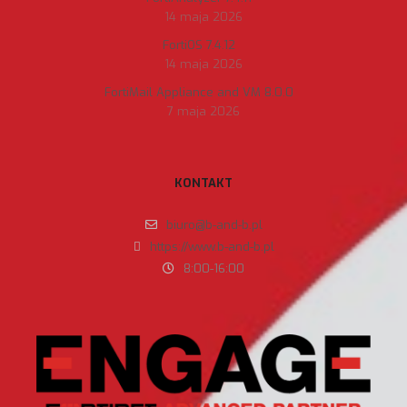
14 maja 2026
FortiOS 7.4.12
14 maja 2026
FortiMail Appliance and VM 8.0.0
7 maja 2026
KONTAKT
biuro@b-and-b.pl
https://www.b-and-b.pl
8:00-16:00