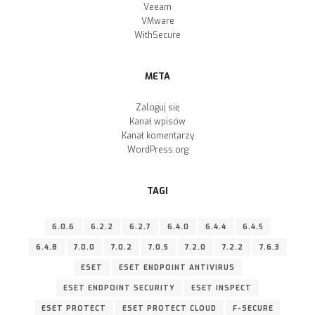
Veeam
VMware
WithSecure
META
Zaloguj się
Kanał wpisów
Kanał komentarzy
WordPress.org
TAGI
6.0.6
6.2.2
6.2.7
6.4.0
6.4.4
6.4.5
6.4.8
7.0.0
7.0.2
7.0.5
7.2.0
7.2.2
7.6.3
ESET
ESET ENDPOINT ANTIVIRUS
ESET ENDPOINT SECURITY
ESET INSPECT
ESET PROTECT
ESET PROTECT CLOUD
F-SECURE