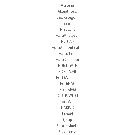
Acronis
Aktualności
Bez kategorii
ESET
F-Secure
FortiAnalyzer
FortiAP
FortiAuthenticator
FortiClient
FortiDeceptor
FORTIGATE
FORTIMAIL
FortiManager
FortiNAC
FortiSIEM
FORTISWITCH
FortiWeb
NAKIVO
Proget
Qnap
Stormshield
Szkolenia