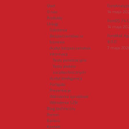
Start
FortiAnalyzer
O nas
14 maja 20
Produkty
FortiOS 7.4.1
Usługi
14 maja 20
Szkolenia
FortiMail A
Bezpieczeństwo w
8.0.0
biznesie
7 maja 202
Audyt bezpieczeństwa
informacji
Testy penetracyjne
Testy ataków
socjotechnicznych
Audyt konfiguracji
Fortigate
Prezentacje
Wdrożenia sprzętowe
Wdrożenia SZBI
Blog techniczny
Pomoc
Kariera
Kontakt