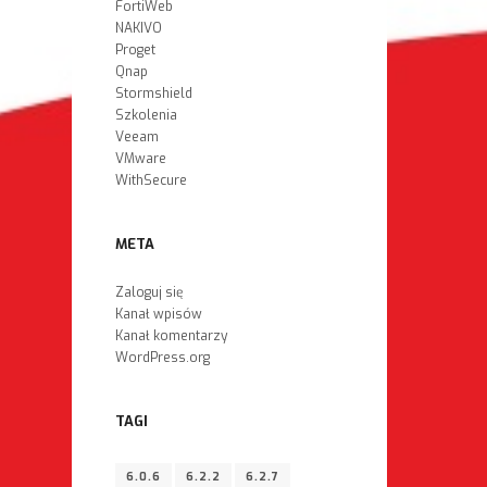
FortiWeb
NAKIVO
Proget
Qnap
Stormshield
Szkolenia
Veeam
VMware
WithSecure
META
Zaloguj się
Kanał wpisów
Kanał komentarzy
WordPress.org
TAGI
6.0.6
6.2.2
6.2.7