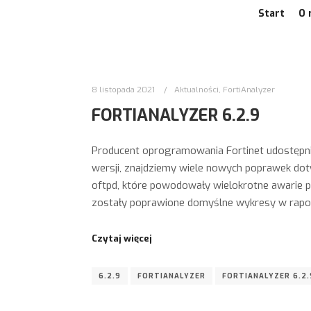
Start
O 
8 listopada 2021
Aktualności
,
FortiAnalyzer
FORTIANALYZER 6.2.9
Producent oprogramowania Fortinet udostępnił 
wersji, znajdziemy wiele nowych poprawek dot
oftpd, które powodowały wielokrotne awarie pr
zostały poprawione domyślne wykresy w raporta
Czytaj więcej
6.2.9
FORTIANALYZER
FORTIANALYZER 6.2.