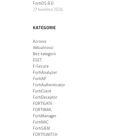
FortiOS 8.0
27 kwietnia 2026
KATEGORIE
Acronis
Aktualności
Bez kategorii
ESET
F-Secure
FortiAnalyzer
FortiAP
FortiAuthenticator
FortiClient
FortiDeceptor
FORTIGATE
FORTIMAIL
FortiManager
FortiNAC
FortiSIEM
FORTISWITCH