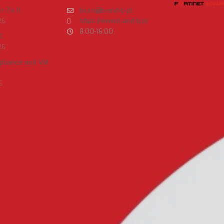
 7.4.11
biuro@b-and-b.pl
26
https://www.b-and-b.pl
8:00-16:00
2
26
ppliance and VM
6