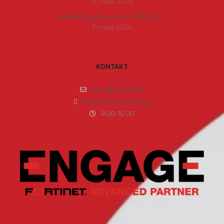
14 maja 2026
FortiMail Appliance and VM 8.0.0
7 maja 2026
KONTAKT
biuro@b-and-b.pl
https://www.b-and-b.pl
8:00-16:00