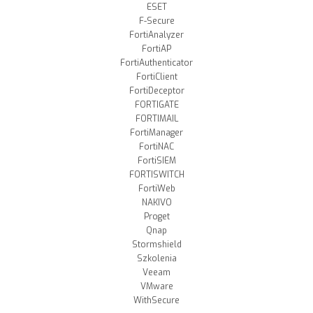
ESET
F-Secure
FortiAnalyzer
FortiAP
FortiAuthenticator
FortiClient
FortiDeceptor
FORTIGATE
FORTIMAIL
FortiManager
FortiNAC
FortiSIEM
FORTISWITCH
FortiWeb
NAKIVO
Proget
Qnap
Stormshield
Szkolenia
Veeam
VMware
WithSecure