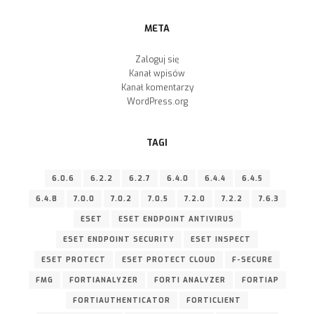
META
Zaloguj się
Kanał wpisów
Kanał komentarzy
WordPress.org
TAGI
6.0.6
6.2.2
6.2.7
6.4.0
6.4.4
6.4.5
6.4.8
7.0.0
7.0.2
7.0.5
7.2.0
7.2.2
7.6.3
ESET
ESET ENDPOINT ANTIVIRUS
ESET ENDPOINT SECURITY
ESET INSPECT
ESET PROTECT
ESET PROTECT CLOUD
F-SECURE
FMG
FORTIANALYZER
FORTI ANALYZER
FORTIAP
FORTIAUTHENTICATOR
FORTICLIENT