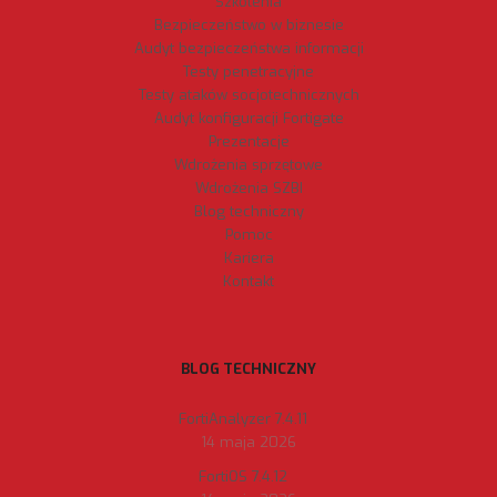
Szkolenia
Bezpieczeństwo w biznesie
Audyt bezpieczeństwa informacji
Testy penetracyjne
Testy ataków socjotechnicznych
Audyt konfiguracji Fortigate
Prezentacje
Wdrożenia sprzętowe
Wdrożenia SZBI
Blog techniczny
Pomoc
Kariera
Kontakt
BLOG TECHNICZNY
FortiAnalyzer 7.4.11
14 maja 2026
FortiOS 7.4.12