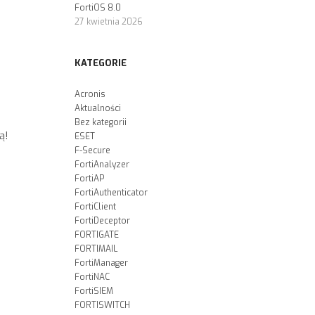
FortiOS 8.0
27 kwietnia 2026
KATEGORIE
Acronis
Aktualności
Bez kategorii
ą!
ESET
F-Secure
FortiAnalyzer
FortiAP
FortiAuthenticator
FortiClient
FortiDeceptor
FORTIGATE
FORTIMAIL
FortiManager
FortiNAC
FortiSIEM
FORTISWITCH