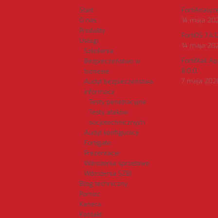
Start
FortiAnalyzer
O nas
14 maja 20
Produkty
FortiOS 7.4.1
Usługi
14 maja 20
Szkolenia
FortiMail A
Bezpieczeństwo w
8.0.0
biznesie
7 maja 202
Audyt bezpieczeństwa
informacji
Testy penetracyjne
Testy ataków
socjotechnicznych
Audyt konfiguracji
Fortigate
Prezentacje
Wdrożenia sprzętowe
Wdrożenia SZBI
Blog techniczny
Pomoc
Kariera
Kontakt