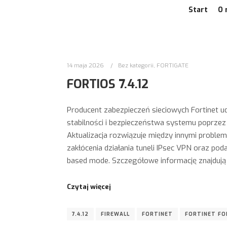
Start
O 
14 maja 2026
Bez kategorii
,
FORTIGATE
FORTIOS 7.4.12
Producent zabezpieczeń sieciowych Fortinet udo
stabilności i bezpieczeństwa systemu poprzez
Aktualizacja rozwiązuje między innymi probl
zakłócenia działania tuneli IPsec VPN oraz pod
based mode. Szczegółowe informację znajdują 
Czytaj więcej
7.4.12
FIREWALL
FORTINET
FORTINET FOR