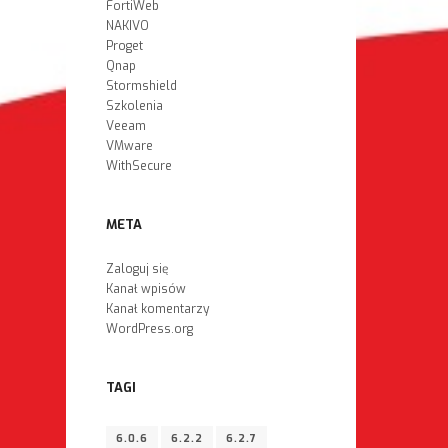
FortiWeb
NAKIVO
Proget
Qnap
Stormshield
Szkolenia
Veeam
VMware
WithSecure
META
Zaloguj się
Kanał wpisów
Kanał komentarzy
WordPress.org
TAGI
6.0.6
6.2.2
6.2.7