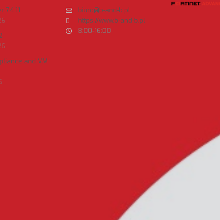
 7.4.11
biuro@b-and-b.pl
26
https://www.b-and-b.pl
8:00-16:00
2
26
ppliance and VM
6