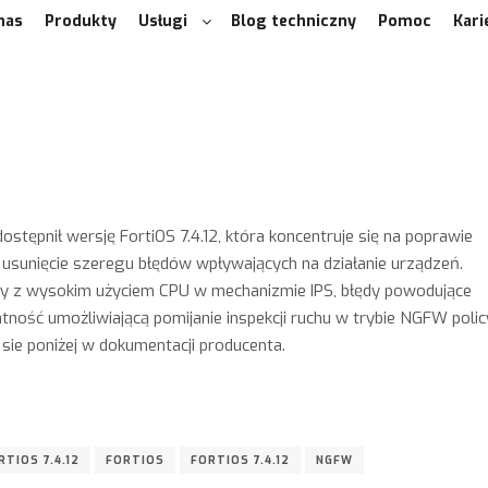
nas
Produkty
Usługi
Blog techniczny
Pomoc
Kari
stępnił wersję FortiOS 7.4.12, która koncentruje się na poprawie
 usunięcie szeregu błędów wpływających na działanie urządzeń.
emy z wysokim użyciem CPU w mechanizmie IPS, błędy powodujące
atność umożliwiającą pomijanie inspekcji ruchu w trybie NGFW polic
sie poniżej w dokumentacji producenta.
TIOS 7.4.12
FORTIOS
FORTIOS 7.4.12
NGFW