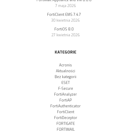
FortiMail Appliance and VM 8.0.0
7 maja 2026
FortiClient EMS 7.4.7
30 kwietnia 2026
FortiOS 8.0
27 kwietnia 2026
KATEGORIE
Acronis
Aktualności
Bez kategorii
ESET
F-Secure
FortiAnalyzer
FortiAP
FortiAuthenticator
FortiClient
FortiDeceptor
FORTIGATE
FORTIMAIL