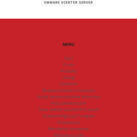
VMWARE VCENTER SERVER
MENU
Start
O nas
Produkty
Usługi
Szkolenia
Bezpieczeństwo w biznesie
Audyt bezpieczeństwa informacji
Testy penetracyjne
Testy ataków socjotechnicznych
Audyt konfiguracji Fortigate
Prezentacje
Wdrożenia sprzętowe
Wdrożenia SZBI