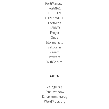
FortiManager
FortiNAC
FortiSIEM
FORTISWITCH
FortiWeb
NAKIVO
Proget
Qnap
Stormshield
Szkolenia
Veeam
VMware
WithSecure
META
Zaloguj się
Kanał wpisów
Kanał komentarzy
WordPress.org