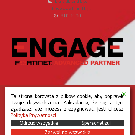
biuro@b-and-b.pl
https://www.b-and-b.pl
8:00-16:00
Ta strona korzysta z plików cookie, aby poprawić
Twoje doświadczenia. Zakładamy, że się z tym
zgadzasz, ale możesz zrezygnować, jeśli chcesz.
RODO
|
POLITYKA PRYWATNOŚCI
Polityka Prywatności
OGÓLNE WARUNKI REKLAMACJI
Odrzuć wszystkie
Spersonalizuj
BEZPIECZEŃSTWO W BIZNESIE 2026 - wszystkie
Zezwól na wszystkie