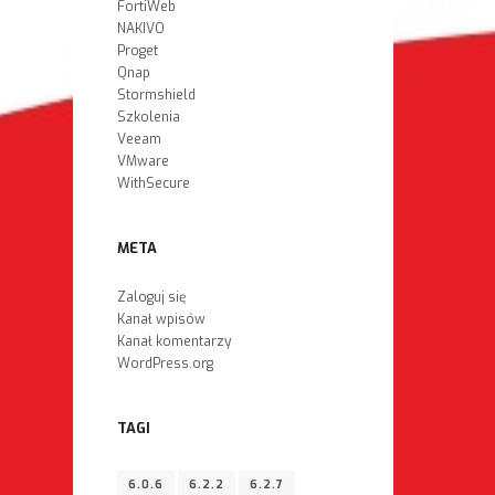
FortiWeb
NAKIVO
Proget
Qnap
Stormshield
Szkolenia
Veeam
VMware
WithSecure
META
Zaloguj się
Kanał wpisów
Kanał komentarzy
WordPress.org
TAGI
6.0.6
6.2.2
6.2.7