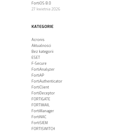
FortiOS 8.0
27 kwietnia 2026
KATEGORIE
Acronis
Aktualności
Bez kategorii
ESET
F-Secure
FortiAnalyzer
FortiAP
FortiAuthenticator
FortiClient
FortiDeceptor
FORTIGATE
FORTIMAIL
FortiManager
FortiNAC
FortiSIEM
FORTISWITCH