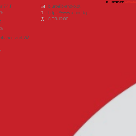
 7.4.11
biuro@b-and-b.pl
26
https://www.b-and-b.pl
8:00-16:00
2
26
ppliance and VM
6