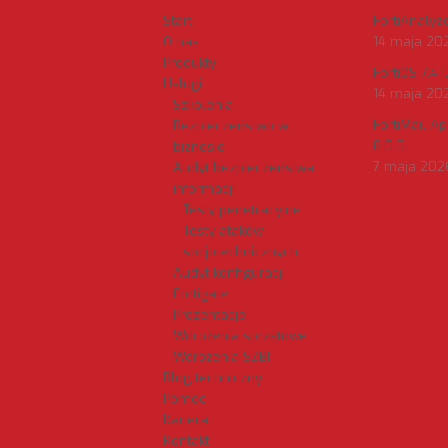
Start
FortiAnalyzer
O nas
14 maja 20
Produkty
FortiOS 7.4.1
Usługi
14 maja 20
Szkolenia
FortiMail A
Bezpieczeństwo w
8.0.0
biznesie
7 maja 202
Audyt bezpieczeństwa
informacji
Testy penetracyjne
Testy ataków
socjotechnicznych
Audyt konfiguracji
Fortigate
Prezentacje
Wdrożenia sprzętowe
Wdrożenia SZBI
Blog techniczny
Pomoc
Kariera
Kontakt