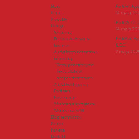
Start
FortiAnalyzer
O nas
14 maja 20
Produkty
FortiOS 7.4.1
Usługi
14 maja 20
Szkolenia
FortiMail A
Bezpieczeństwo w
8.0.0
biznesie
7 maja 202
Audyt bezpieczeństwa
informacji
Testy penetracyjne
Testy ataków
socjotechnicznych
Audyt konfiguracji
Fortigate
Prezentacje
Wdrożenia sprzętowe
Wdrożenia SZBI
Blog techniczny
Pomoc
Kariera
Kontakt