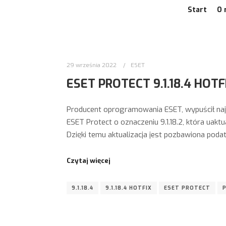
Start
O 
29 września 2022
ESET
ESET PROTECT 9.1.18.4 HOTF
Producent oprogramowania ESET, wypuścił naj
ESET Protect o oznaczeniu 9.1.18.2, która uak
Dzięki temu aktualizacja jest pozbawiona poda
Czytaj więcej
9.1.18.4
9.1.18.4 HOTFIX
ESET PROTECT