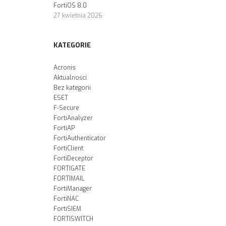
FortiOS 8.0
27 kwietnia 2026
KATEGORIE
Acronis
Aktualności
Bez kategorii
ESET
F-Secure
FortiAnalyzer
FortiAP
FortiAuthenticator
FortiClient
FortiDeceptor
FORTIGATE
FORTIMAIL
FortiManager
FortiNAC
FortiSIEM
FORTISWITCH