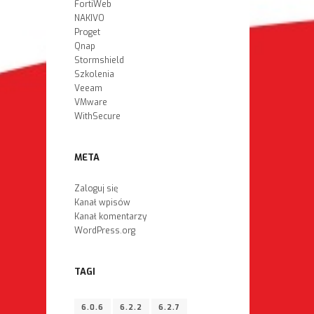
FortiWeb
NAKIVO
Proget
Qnap
Stormshield
Szkolenia
Veeam
VMware
WithSecure
META
Zaloguj się
Kanał wpisów
Kanał komentarzy
WordPress.org
TAGI
6.0.6
6.2.2
6.2.7