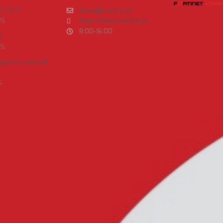
 7.4.11
biuro@b-and-b.pl
26
https://www.b-and-b.pl
8:00-16:00
2
26
ppliance and VM
6