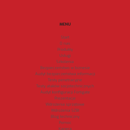
MENU
Start
O nas
Produkty
Usługi
Szkolenia
Bezpieczeństwo w biznesie
Audyt bezpieczeństwa informacji
Testy penetracyjne
Testy ataków socjotechnicznych
Audyt konfiguracji Fortigate
Prezentacje
Wdrożenia sprzętowe
Wdrożenia SZBI
Blog techniczny
Pomoc
Kariera