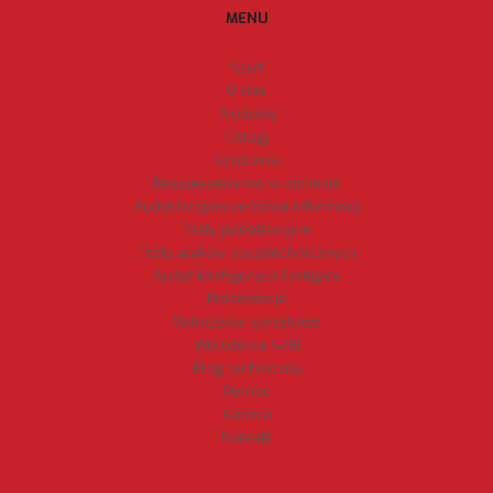
MENU
Start
O nas
Produkty
Usługi
Szkolenia
Bezpieczeństwo w biznesie
Audyt bezpieczeństwa informacji
Testy penetracyjne
Testy ataków socjotechnicznych
Audyt konfiguracji Fortigate
Prezentacje
Wdrożenia sprzętowe
Wdrożenia SZBI
Blog techniczny
Pomoc
Kariera
Kontakt