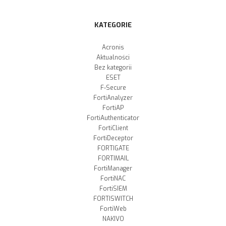
KATEGORIE
Acronis
Aktualności
Bez kategorii
ESET
F-Secure
FortiAnalyzer
FortiAP
FortiAuthenticator
FortiClient
FortiDeceptor
FORTIGATE
FORTIMAIL
FortiManager
FortiNAC
FortiSIEM
FORTISWITCH
FortiWeb
NAKIVO