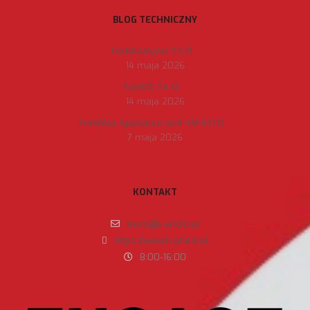
BLOG TECHNICZNY
FortiAnalyzer 7.4.11
14 maja 2026
FortiOS 7.4.12
14 maja 2026
FortiMail Appliance and VM 8.0.0
7 maja 2026
KONTAKT
biuro@b-and-b.pl
https://www.b-and-b.pl
8:00-16:00