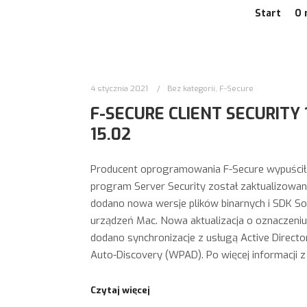
Start
O 
4 stycznia 2021
Bez kategorii
,
F-Secure
F-SECURE CLIENT SECURITY 
15.02
Producent oprogramowania F-Secure wypuścił ak
program Server Security został zaktualizowany d
dodano nowa wersje plików binarnych i SDK S
urządzeń Mac. Nowa aktualizacja o oznaczeniu 
dodano synchronizacje z usługą Active Direct
Auto-Discovery (WPAD). Po więcej informacji z 
Czytaj więcej