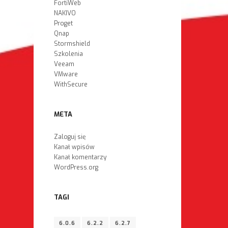
FortiWeb
NAKIVO
Proget
Qnap
Stormshield
Szkolenia
Veeam
VMware
WithSecure
META
Zaloguj się
Kanał wpisów
Kanał komentarzy
WordPress.org
TAGI
6.0.6
6.2.2
6.2.7