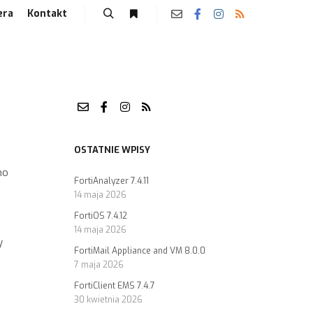
era
Kontakt
OSTATNIE WPISY
no
FortiAnalyzer 7.4.11
14 maja 2026
FortiOS 7.4.12
i
14 maja 2026
y
FortiMail Appliance and VM 8.0.0
7 maja 2026
FortiClient EMS 7.4.7
30 kwietnia 2026