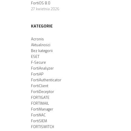
FortiOS 8.0
27 kwietnia 2026
KATEGORIE
Acronis
Aktualności
Bez kategorii
ESET
F-Secure
FortiAnalyzer
FortiAP
FortiAuthenticator
FortiClient
FortiDeceptor
FORTIGATE
FORTIMAIL
FortiManager
FortiNAC
FortiSIEM
FORTISWITCH