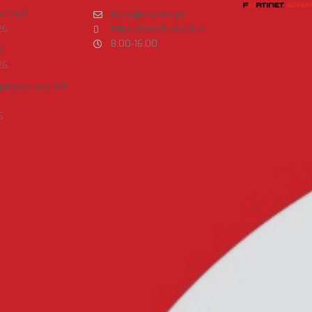
 7.4.11
biuro@b-and-b.pl
26
https://www.b-and-b.pl
8:00-16:00
2
26
ppliance and VM
6