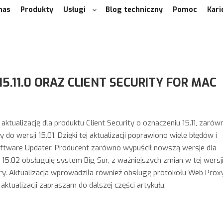
nas
Produkty
Usługi
Blog techniczny
Pomoc
Kari
15.11.0 ORAZ CLIENT SECURITY FOR MAC
tualizację dla produktu Client Security o oznaczeniu 15.11, zarów
o wersji 15.01. Dzięki tej aktualizacji poprawiono wiele błędów i
oftware Updater. Producent zarówno wypuścił nowszą wersje dla
15.02 obsługuję system Big Sur, z ważniejszych zmian w tej wersj
ory. Aktualizacja wprowadziła również obsługę protokołu Web Prox
aktualizacji zapraszam do dalszej części artykułu.