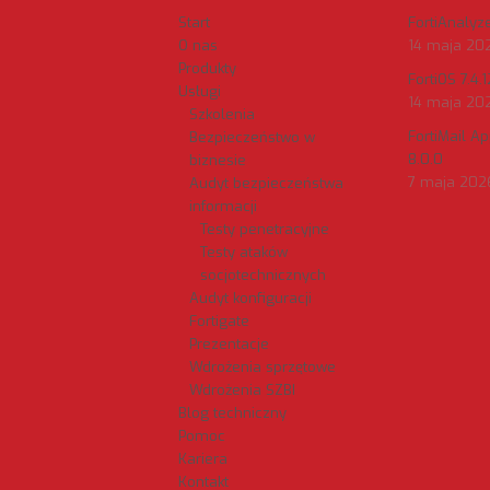
Start
FortiAnalyzer
O nas
14 maja 20
Produkty
FortiOS 7.4.1
Usługi
14 maja 20
Szkolenia
FortiMail A
Bezpieczeństwo w
8.0.0
biznesie
7 maja 202
Audyt bezpieczeństwa
informacji
Testy penetracyjne
Testy ataków
socjotechnicznych
Audyt konfiguracji
Fortigate
Prezentacje
Wdrożenia sprzętowe
Wdrożenia SZBI
Blog techniczny
Pomoc
Kariera
Kontakt