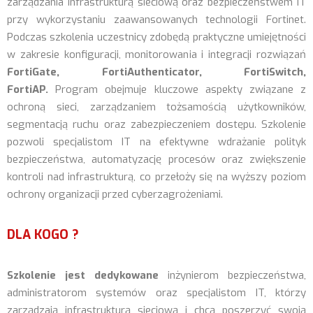
zarządzania infrastrukturą sieciową oraz bezpieczeństwem IT
przy wykorzystaniu zaawansowanych technologii Fortinet.
Podczas szkolenia uczestnicy zdobędą praktyczne umiejętności
w zakresie konfiguracji, monitorowania i integracji rozwiązań
FortiGate, FortiAuthenticator, FortiSwitch,
FortiAP.
Program obejmuje kluczowe aspekty związane z
ochroną sieci, zarządzaniem tożsamością użytkowników,
segmentacją ruchu oraz zabezpieczeniem dostępu. Szkolenie
pozwoli specjalistom IT na efektywne wdrażanie polityk
bezpieczeństwa, automatyzację procesów oraz zwiększenie
kontroli nad infrastrukturą, co przełoży się na wyższy poziom
ochrony organizacji przed cyberzagrożeniami.
DLA KOGO ?
Szkolenie jest dedykowane
inżynierom bezpieczeństwa,
administratorom systemów oraz specjalistom IT, którzy
zarządzają infrastrukturą sieciową i chcą poszerzyć swoją