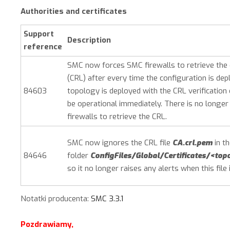
Authorities and certificates
Support
Description
reference
SMC
now forces
SMC
firewalls to retrieve the 
(CRL) after every time the configuration is d
84603
topology is deployed with the CRL verification 
be operational immediately. There is no longer
firewalls to retrieve the CRL.
SMC
now ignores the CRL file
CA.crl.pem
in t
84646
folder
ConfigFiles/Global/Certificates/<to
so it no longer raises any alerts when this file 
Notatki producenta:
SMC 3.3.1
Pozdrawiamy,