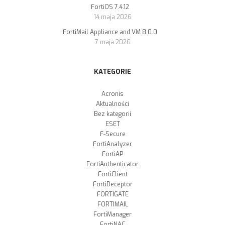
FortiOS 7.4.12
14 maja 2026
FortiMail Appliance and VM 8.0.0
7 maja 2026
KATEGORIE
Acronis
Aktualności
Bez kategorii
ESET
F-Secure
FortiAnalyzer
FortiAP
FortiAuthenticator
FortiClient
FortiDeceptor
FORTIGATE
FORTIMAIL
FortiManager
FortiNAC