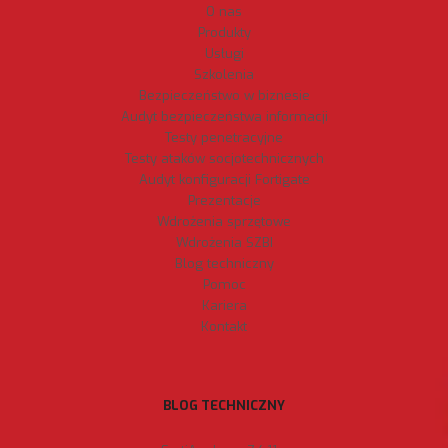
O nas
Produkty
Usługi
Szkolenia
Bezpieczeństwo w biznesie
Audyt bezpieczeństwa informacji
Testy penetracyjne
Testy ataków socjotechnicznych
Audyt konfiguracji Fortigate
Prezentacje
Wdrożenia sprzętowe
Wdrożenia SZBI
Blog techniczny
Pomoc
Kariera
Kontakt
BLOG TECHNICZNY