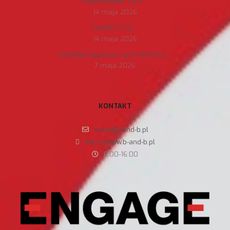
FortiAnalyzer 7.4.11
14 maja 2026
FortiOS 7.4.12
14 maja 2026
FortiMail Appliance and VM 8.0.0
7 maja 2026
KONTAKT
biuro@b-and-b.pl
https://www.b-and-b.pl
8:00-16:00