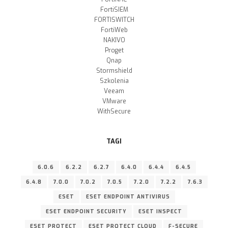
FortiSIEM
FORTISWITCH
FortiWeb
NAKIVO
Proget
Qnap
Stormshield
Szkolenia
Veeam
VMware
WithSecure
TAGI
6.0.6
6.2.2
6.2.7
6.4.0
6.4.4
6.4.5
6.4.8
7.0.0
7.0.2
7.0.5
7.2.0
7.2.2
7.6.3
ESET
ESET ENDPOINT ANTIVIRUS
ESET ENDPOINT SECURITY
ESET INSPECT
ESET PROTECT
ESET PROTECT CLOUD
F-SECURE