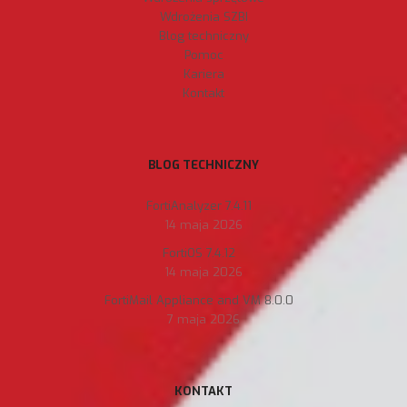
Wdrożenia SZBI
Blog techniczny
Pomoc
Kariera
Kontakt
BLOG TECHNICZNY
FortiAnalyzer 7.4.11
14 maja 2026
FortiOS 7.4.12
14 maja 2026
FortiMail Appliance and VM 8.0.0
7 maja 2026
KONTAKT