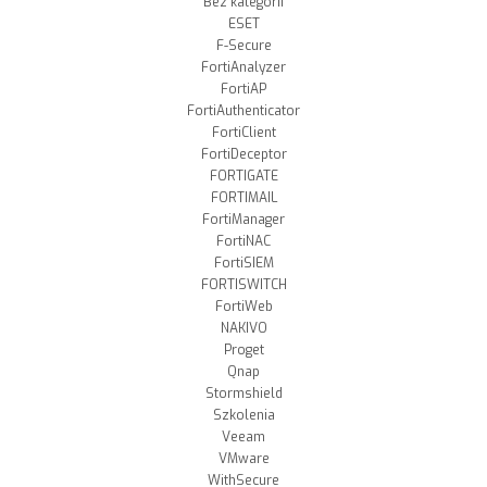
Bez kategorii
ESET
F-Secure
FortiAnalyzer
FortiAP
FortiAuthenticator
FortiClient
FortiDeceptor
FORTIGATE
FORTIMAIL
FortiManager
FortiNAC
FortiSIEM
FORTISWITCH
FortiWeb
NAKIVO
Proget
Qnap
Stormshield
Szkolenia
Veeam
VMware
WithSecure