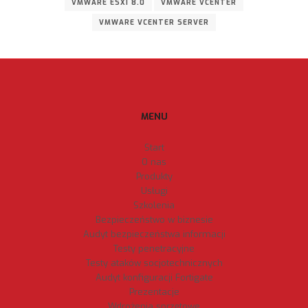
VMWARE ESXI 8.0
VMWARE VCENTER
VMWARE VCENTER SERVER
MENU
Start
O nas
Produkty
Usługi
Szkolenia
Bezpieczeństwo w biznesie
Audyt bezpieczeństwa informacji
Testy penetracyjne
Testy ataków socjotechnicznych
Audyt konfiguracji Fortigate
Prezentacje
Wdrożenia sprzętowe