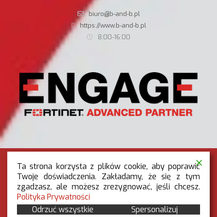
biuro@b-and-b.pl
https://www.b-and-b.pl
8:00-16:00
Ta strona korzysta z plików cookie, aby poprawić
Twoje doświadczenia. Zakładamy, że się z tym
zgadzasz, ale możesz zrezygnować, jeśli chcesz.
RODO
|
POLITYKA PRYWATNOŚCI
Polityka Prywatności
OGÓLNE WARUNKI REKLAMACJI
Odrzuć wszystkie
Spersonalizuj