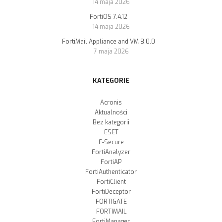
14 maja 2026
FortiOS 7.4.12
14 maja 2026
FortiMail Appliance and VM 8.0.0
7 maja 2026
KATEGORIE
Acronis
Aktualności
Bez kategorii
ESET
F-Secure
FortiAnalyzer
FortiAP
FortiAuthenticator
FortiClient
FortiDeceptor
FORTIGATE
FORTIMAIL
FortiManager