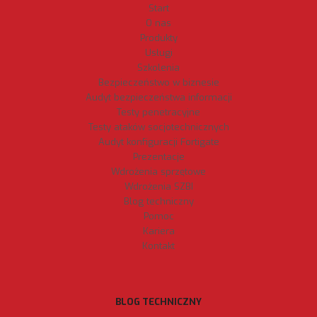
Start
O nas
Produkty
Usługi
Szkolenia
Bezpieczeństwo w biznesie
Audyt bezpieczeństwa informacji
Testy penetracyjne
Testy ataków socjotechnicznych
Audyt konfiguracji Fortigate
Prezentacje
Wdrożenia sprzętowe
Wdrożenia SZBI
Blog techniczny
Pomoc
Kariera
Kontakt
BLOG TECHNICZNY