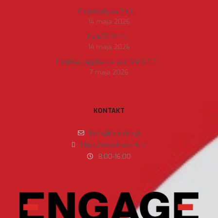
FortiAnalyzer 7.4.11
14 maja 2026
FortiOS 7.4.12
14 maja 2026
FortiMail Appliance and VM 8.0.0
7 maja 2026
KONTAKT
biuro@b-and-b.pl
https://www.b-and-b.pl
8:00-16:00