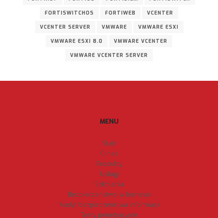
FORTISWITCHOS
FORTIWEB
VCENTER
VCENTER SERVER
VMWARE
VMWARE ESXI
VMWARE ESXI 8.0
VMWARE VCENTER
VMWARE VCENTER SERVER
MENU
Start
O nas
Produkty
Usługi
Szkolenia
Bezpieczeństwo w biznesie
Audyt bezpieczeństwa informacji
Testy penetracyjne