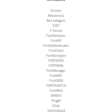
Acronis
Aktualności
Bez kategorii
ESET
F-Secure
FortiAnalyzer
FortiAP
FortiAuthenticator
FortiClient
FortiDeceptor
FORTIGATE
FORTIMAIL
FortiManager
FortiNAC
FortiSIEM
FORTISWITCH
FortiWeb
NAKIVO
Proget
Qnap
Stormshield