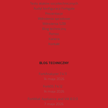
Testy ataków socjotechnicznych
Audyt konfiguracji Fortigate
Prezentacje
Wdrożenia sprzętowe
Wdrożenia SZBI
Blog techniczny
Pomoc
Kariera
Kontakt
BLOG TECHNICZNY
FortiAnalyzer 7.4.11
14 maja 2026
FortiOS 7.4.12
14 maja 2026
FortiMail Appliance and VM 8.0.0
7 maja 2026