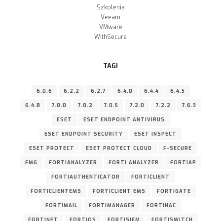
Szkolenia
Veeam
VMware
WithSecure
TAGI
6.0.6
6.2.2
6.2.7
6.4.0
6.4.4
6.4.5
6.4.8
7.0.0
7.0.2
7.0.5
7.2.0
7.2.2
7.6.3
ESET
ESET ENDPOINT ANTIVIRUS
ESET ENDPOINT SECURITY
ESET INSPECT
ESET PROTECT
ESET PROTECT CLOUD
F-SECURE
FMG
FORTIANALYZER
FORTI ANALYZER
FORTIAP
FORTIAUTHENTICATOR
FORTICLIENT
FORTICLIENTEMS
FORTICLIENT EMS
FORTIGATE
FORTIMAIL
FORTIMANAGER
FORTINAC
FORTINET
FORTIOS
FORTISIEM
FORTISWITCH