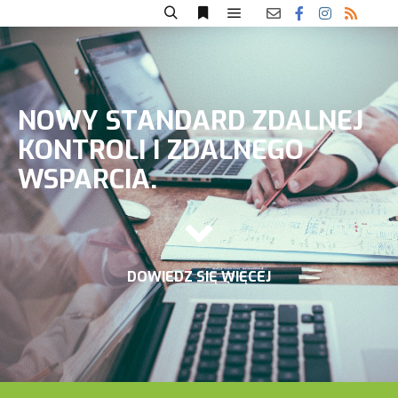
NOWY STANDARD ZDALNEJ
KONTROLI I ZDALNEGO
WSPARCIA.
DOWIEDZ SIĘ WIĘCEJ