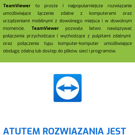
TeamViewer
to proste i najpopularniejsze rozwiązanie
umożliwiające łączenie zdalne z komputerami oraz
urządzeniami mobilnymi z dowolnego miejsca i w dowolnym
momencie.
TeamViewer
pozwala łatwo nawiązywać
połączenia przychodzące i wychodzące z pulpitami zdalnymi
oraz połączenia typu komputer-komputer umożliwiające
obsługę zdalną lub dostęp do plików, sieci i programów.
ATUTEM ROZWIĄZANIA JEST