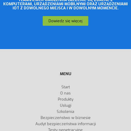
KOMPUTERAMI, URZĄDZENIAMI MOBILNYMI ORAZ URZĄDZENIAMI
IOT Z DOWOLNEGO MIEJSCA I W DOWOLNYM MOMENCIE.
Dowiedz się więcej
MENU
Start
O nas
Produkty
Usługi
Szkolenia
Bezpieczeństwo w biznesie
Audyt bezpieczeństwa informacji
Testy penetracyjne