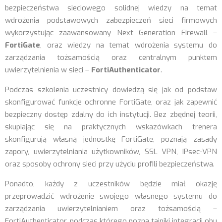
bezpieczeństwa sieciowego solidnej wiedzy na temat
wdrożenia podstawowych zabezpieczeń sieci firmowych
wykorzystując zaawansowany Next Generation Firewall –
FortiGate
, oraz wiedzy na temat wdrożenia systemu do
zarządzania tożsamością oraz centralnym punktem
uwierzytelnienia w sieci –
FortiAuthenticator
.
Podczas szkolenia uczestnicy dowiedzą się jak od podstaw
skonfigurować funkcje ochronne FortiGate, oraz jak zapewnić
bezpieczny dostęp zdalny do ich instytucji. Bez zbędnej teorii,
skupiając się na praktycznych wskazówkach trenera
skonfigurują własną jednostkę FortiGate, poznają zasady
zapory, uwierzytelniania użytkowników, SSL VPN, IPsec-VPN
oraz sposoby ochrony sieci przy użyciu profili bezpieczeństwa.
Ponadto, każdy z uczestników będzie miał okazję
przeprowadzić wdrożenie swojego własnego systemu do
zarządzania uwierzytelnianiem oraz tożsamością –
FortiAuthenticator, podczas którego pozna tajniki integracji obu