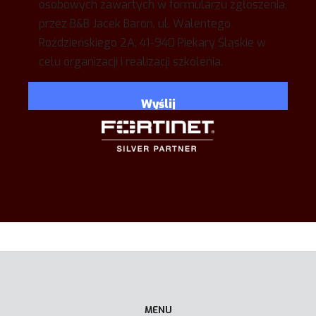
osobowych zawartych w formularzu zgłoszenia,
przez B&B Jacek Baron, ul. Walentego
Roździeńskiego 2A, 41-940 Piekary Śląskie w
celu organizacji i realizacji szkolenia.
MENU