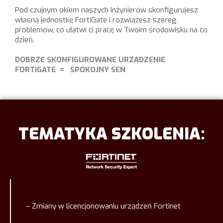
Pod czujnym okiem naszych Inżynierów skonfigurujesz
własną jednostkę FortiGate i rozwiążesz szereg
problemów, co ułatwi ci pracę w Twoim środowisku na co
dzień.
DOBRZE SKONFIGUROWANE URZĄDZENIE
FORTIGATE
= SPOKOJNY SEN
TEMATYKA SZKOLENIA:
– Zmiany w licencjonowaniu urządzeń Fortinet