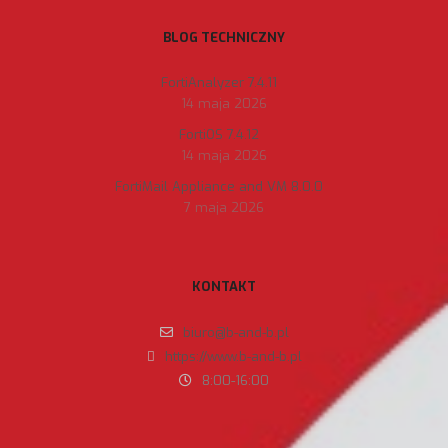
BLOG TECHNICZNY
FortiAnalyzer 7.4.11
14 maja 2026
FortiOS 7.4.12
14 maja 2026
FortiMail Appliance and VM 8.0.0
7 maja 2026
KONTAKT
biuro@b-and-b.pl
https://www.b-and-b.pl
8:00-16:00