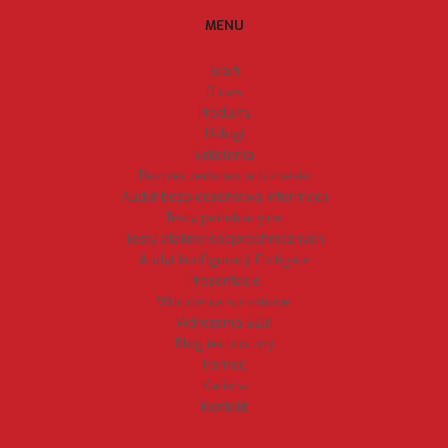
MENU
Start
O nas
Produkty
Usługi
Szkolenia
Bezpieczeństwo w biznesie
Audyt bezpieczeństwa informacji
Testy penetracyjne
Testy ataków socjotechnicznych
Audyt konfiguracji Fortigate
Prezentacje
Wdrożenia sprzętowe
Wdrożenia SZBI
Blog techniczny
Pomoc
Kariera
Kontakt