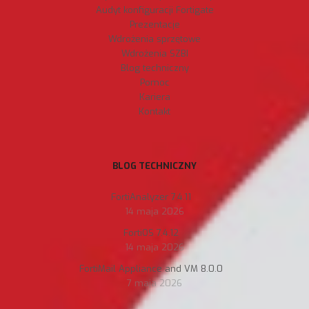
Audyt konfiguracji Fortigate
Prezentacje
Wdrożenia sprzętowe
Wdrożenia SZBI
Blog techniczny
Pomoc
Kariera
Kontakt
BLOG TECHNICZNY
FortiAnalyzer 7.4.11
14 maja 2026
FortiOS 7.4.12
14 maja 2026
FortiMail Appliance and VM 8.0.0
7 maja 2026