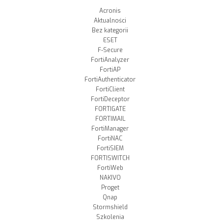
Acronis
Aktualności
Bez kategorii
ESET
F-Secure
FortiAnalyzer
FortiAP
FortiAuthenticator
FortiClient
FortiDeceptor
FORTIGATE
FORTIMAIL
FortiManager
FortiNAC
FortiSIEM
FORTISWITCH
FortiWeb
NAKIVO
Proget
Qnap
Stormshield
Szkolenia