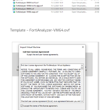
Template – FortiAnalyzer-VM64.ovf