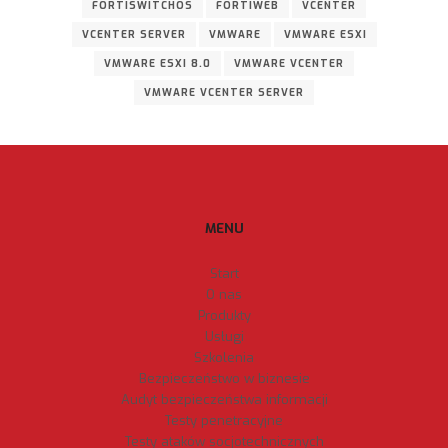
FORTISWITCHOS
FORTIWEB
VCENTER
VCENTER SERVER
VMWARE
VMWARE ESXI
VMWARE ESXI 8.0
VMWARE VCENTER
VMWARE VCENTER SERVER
MENU
Start
O nas
Produkty
Usługi
Szkolenia
Bezpieczeństwo w biznesie
Audyt bezpieczeństwa informacji
Testy penetracyjne
Testy ataków socjotechnicznych