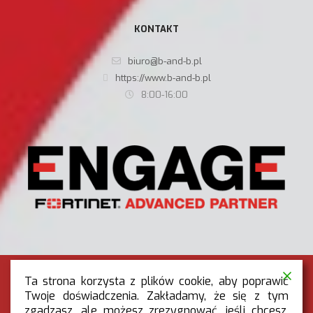
KONTAKT
biuro@b-and-b.pl
https://www.b-and-b.pl
8:00-16:00
Ta strona korzysta z plików cookie, aby poprawić
Twoje doświadczenia. Zakładamy, że się z tym
zgadzasz, ale możesz zrezygnować, jeśli chcesz.
RODO
|
POLITYKA PRYWATNOŚCI