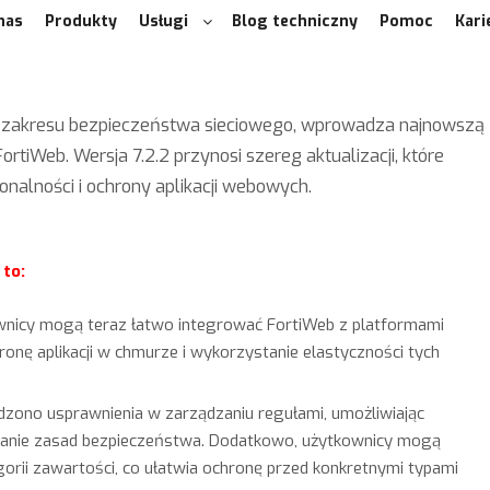
nas
Produkty
Usługi
Blog techniczny
Pomoc
Kari
z zakresu bezpieczeństwa sieciowego, wprowadza najnowszą
tiWeb. Wersja 7.2.2 przynosi szereg aktualizacji, które
onalności i ochrony aplikacji webowych.
 to:
ownicy mogą teraz łatwo integrować FortiWeb z platformami
ronę aplikacji w chmurze i wykorzystanie elastyczności tych
zono usprawnienia w zarządzaniu regułami, umożliwiając
iowanie zasad bezpieczeństwa. Dodatkowo, użytkownicy mogą
orii zawartości, co ułatwia ochronę przed konkretnymi typami