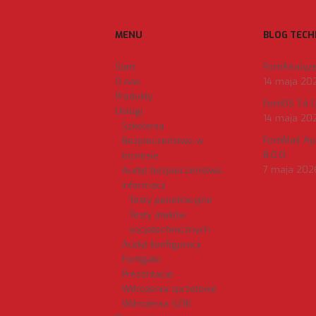
MENU
BLOG TECH
Start
FortiAnalyzer
O nas
14 maja 20
Produkty
FortiOS 7.4.1
Usługi
14 maja 20
Szkolenia
FortiMail A
Bezpieczeństwo w
8.0.0
biznesie
7 maja 202
Audyt bezpieczeństwa
informacji
Testy penetracyjne
Testy ataków
socjotechnicznych
Audyt konfiguracji
Fortigate
Prezentacje
Wdrożenia sprzętowe
Wdrożenia SZBI