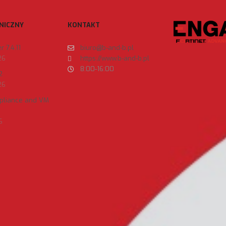
NICZNY
KONTAKT
 7.4.11
biuro@b-and-b.pl
26
https://www.b-and-b.pl
8:00-16:00
2
26
ppliance and VM
6