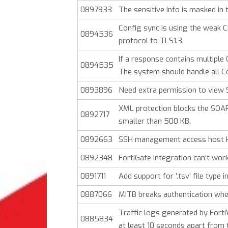
0897933
The sensitive info is masked in 
Config sync is using the weak 
0894536
protocol to TLS1.3.
If a response contains multiple 
0894535
The system should handle all C
0893896
Need extra permission to view 
XML protection blocks the SOAP
0892717
smaller than 500 KB.
0892663
SSH management access host ke
0892348
FortiGate Integration can’t work
0891711
Add support for ’.tsv’ file type i
0887066
MITB breaks authentication when
Traffic logs generated by Fort
0885834
at least 10 seconds apart from 