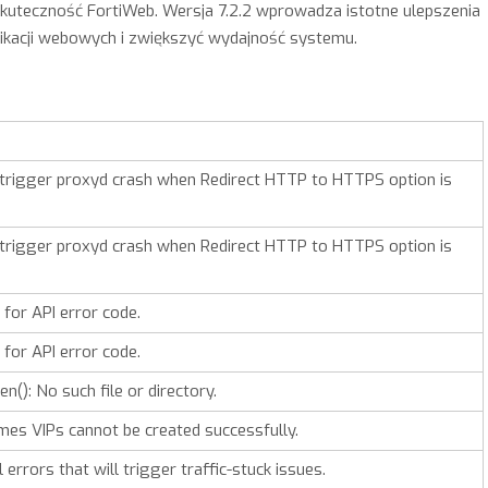
 skuteczność FortiWeb. Wersja 7.2.2 wprowadza istotne ulepszenia
likacji webowych i zwiększyć wydajność systemu.
l trigger proxyd crash when Redirect HTTP to HTTPS option is
l trigger proxyd crash when Redirect HTTP to HTTPS option is
for API error code.
for API error code.
n(): No such file or directory.
es VIPs cannot be created successfully.
rrors that will trigger traffic-stuck issues.