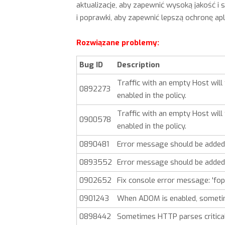
aktualizacje, aby zapewnić wysoką jakość i
i poprawki, aby zapewnić lepszą ochronę ap
Rozwiązane problemy:
Bug ID
Description
Traffic with an empty Host wil
0892273
enabled in the policy.
Traffic with an empty Host wil
0900578
enabled in the policy.
0890481
Error message should be added 
0893552
Error message should be added 
0902652
Fix console error message: 'fope
0901243
When ADOM is enabled, sometim
0898442
Sometimes HTTP parses critical e