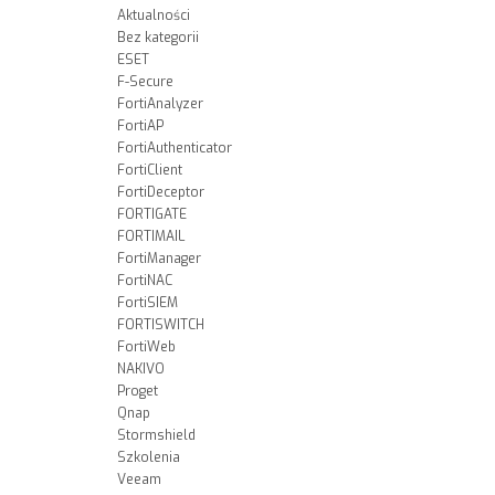
Aktualności
Bez kategorii
ESET
F-Secure
FortiAnalyzer
FortiAP
FortiAuthenticator
FortiClient
FortiDeceptor
FORTIGATE
FORTIMAIL
FortiManager
FortiNAC
FortiSIEM
FORTISWITCH
FortiWeb
NAKIVO
Proget
Qnap
Stormshield
Szkolenia
Veeam