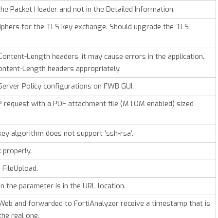
the Packet Header and not in the Detailed Information.
Ciphers for the TLS key exchange. Should upgrade the TLS
Content-Length headers, it may cause errors in the application.
ontent-Length headers appropriately.
Server Policy configurations on FWB GUI.
 request with a PDF attachment file (MTOM enabled) sized
y algorithm does not support 'ssh-rsa’.
 properly.
n FileUpload.
 the parameter is in the URL location.
iWeb and forwarded to FortiAnalyzer receive a timestamp that is
the real one.