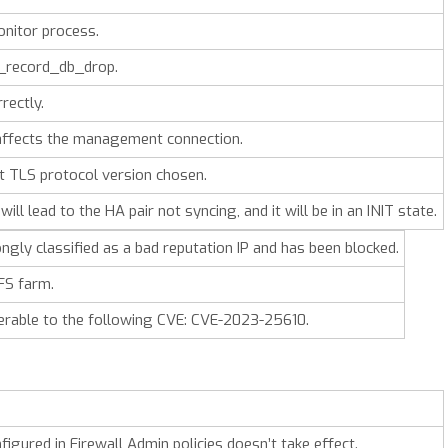
nitor process.
rl_record_db_drop.
rectly.
n affects the management connection.
t TLS protocol version chosen.
ill lead to the HA pair not syncing, and it will be in an INIT state.
gly classified as a bad reputation IP and has been blocked.
FS farm.
nerable to the following CVE: CVE-2023-25610.
igured in Firewall Admin policies doesn’t take effect.