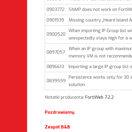
0903772
SNMP does not work on FortiW
0901939
Missing country „Heard Island A
When importing IP Group list w
0900520
unexpectedly stays high for a w
When an IP group with maximum c
0897057
memory VM is not recommende
0896613
Importing a large IP group list 
Persistence works only for 30 
0839559
solution.
Notatki producenta:
FortiWeb 7.2.2
Pozdrawiamy,
Zespół B&B