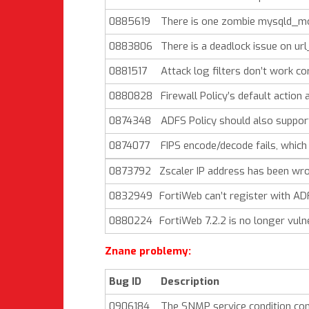
0885619
There is one zombie mysqld_mo
0883806
There is a deadlock issue on u
0881517
Attack log filters don’t work cor
0880828
Firewall Policy’s default actio
0874348
ADFS Policy should also suppor
0874077
FIPS encode/decode fails, which w
0873792
Zscaler IP address has been wron
0832949
FortiWeb can’t register with AD
0880224
FortiWeb 7.2.2 is no longer vul
Znane problemy:
Bug ID
Description
0906184
The SNMP service condition conf