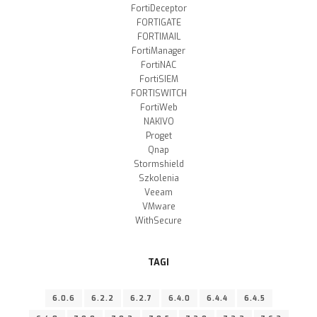
FortiDeceptor
FORTIGATE
FORTIMAIL
FortiManager
FortiNAC
FortiSIEM
FORTISWITCH
FortiWeb
NAKIVO
Proget
Qnap
Stormshield
Szkolenia
Veeam
VMware
WithSecure
TAGI
6.0.6
6.2.2
6.2.7
6.4.0
6.4.4
6.4.5