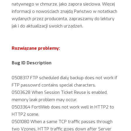
natywnego w chmurze, jako zapora sieciowa. Więcej
informacji o nowościach znajdą Państwo w notatkach
wydanych przez producenta, zapraszamy do lektury
jak i do aktualizacji swoich urządzeń.
Rozwiązane problemy:
Bug ID Description
0508317 FTP scheduled dialy backup does not work if
FTP passowrd contains special characters.
0503628 When Session Ticket Reuse is enabled,
memory leak problem may occur.
0503364 FortiWeb does not work well in HTTP2 to
HTTP2 scene.
0501080 When a same TCP traffic passes through
two Vzones, HTTP traffic goes down after Server