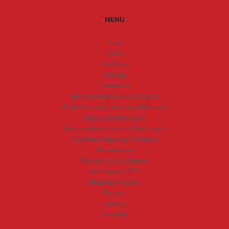
MENU
Start
O nas
Produkty
Usługi
Szkolenia
Bezpieczeństwo w biznesie
Audyt bezpieczeństwa informacji
Testy penetracyjne
Testy ataków socjotechnicznych
Audyt konfiguracji Fortigate
Prezentacje
Wdrożenia sprzętowe
Wdrożenia SZBI
Blog techniczny
Pomoc
Kariera
Kontakt