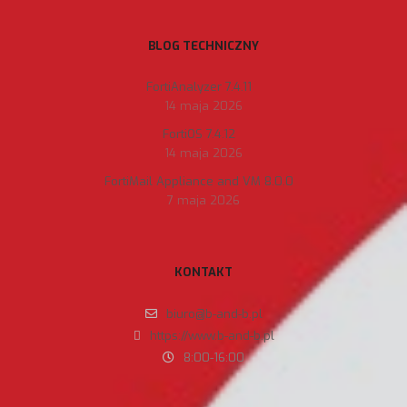
BLOG TECHNICZNY
FortiAnalyzer 7.4.11
14 maja 2026
FortiOS 7.4.12
14 maja 2026
FortiMail Appliance and VM 8.0.0
7 maja 2026
KONTAKT
biuro@b-and-b.pl
https://www.b-and-b.pl
8:00-16:00