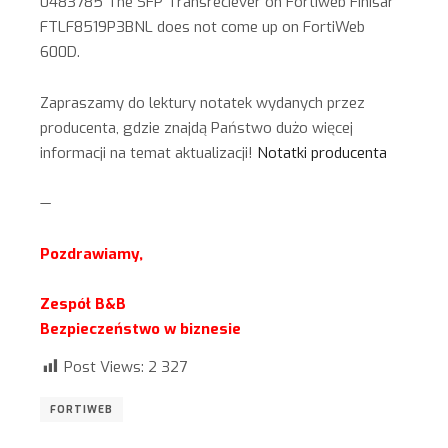
0483785 The SFP Transreciever on Fortiweb Finisar
FTLF8519P3BNL does not come up on FortiWeb
600D.
Zapraszamy do lektury notatek wydanych przez
producenta, gdzie znajdą Państwo dużo więcej
informacji na temat aktualizacji!
Notatki producenta
—
Pozdrawiamy,
Zespół B&B
Bezpieczeństwo w biznesie
Post Views:
2 327
FORTIWEB