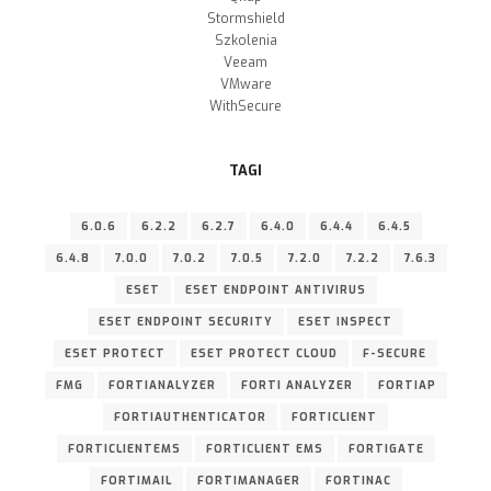
Stormshield
Szkolenia
Veeam
VMware
WithSecure
TAGI
6.0.6
6.2.2
6.2.7
6.4.0
6.4.4
6.4.5
6.4.8
7.0.0
7.0.2
7.0.5
7.2.0
7.2.2
7.6.3
ESET
ESET ENDPOINT ANTIVIRUS
ESET ENDPOINT SECURITY
ESET INSPECT
ESET PROTECT
ESET PROTECT CLOUD
F-SECURE
FMG
FORTIANALYZER
FORTI ANALYZER
FORTIAP
FORTIAUTHENTICATOR
FORTICLIENT
FORTICLIENTEMS
FORTICLIENT EMS
FORTIGATE
FORTIMAIL
FORTIMANAGER
FORTINAC