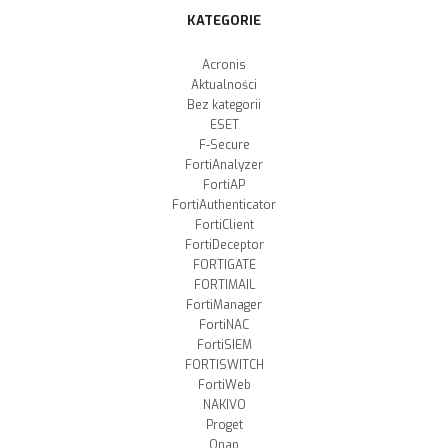
KATEGORIE
Acronis
Aktualności
Bez kategorii
ESET
F-Secure
FortiAnalyzer
FortiAP
FortiAuthenticator
FortiClient
FortiDeceptor
FORTIGATE
FORTIMAIL
FortiManager
FortiNAC
FortiSIEM
FORTISWITCH
FortiWeb
NAKIVO
Proget
Qnap