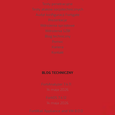
Testy penetracyjne
Testy ataków socjotechnicznych
Audyt konfiguracji Fortigate
Prezentacje
Wdrożenia sprzętowe
Wdrożenia SZBI
Blog techniczny
Pomoc
Kariera
Kontakt
BLOG TECHNICZNY
FortiAnalyzer 7.4.11
14 maja 2026
FortiOS 7.4.12
14 maja 2026
FortiMail Appliance and VM 8.0.0