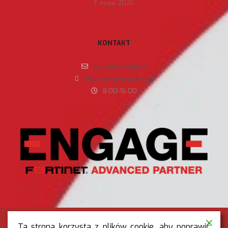
7 maja 2026
KONTAKT
biuro@b-and-b.pl
https://www.b-and-b.pl
8:00-16:00
Ta strona korzysta z plików cookie, aby poprawić