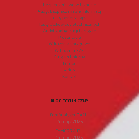
Bezpieczeństwo w biznesie
Audyt bezpieczeństwa informacji
Testy penetracyjne
Testy ataków socjotechnicznych
Audyt konfiguracji Fortigate
Prezentacje
Wdrożenia sprzętowe
Wdrożenia SZBI
Blog techniczny
Pomoc
Kariera
Kontakt
BLOG TECHNICZNY
FortiAnalyzer 7.4.11
14 maja 2026
FortiOS 7.4.12
14 maja 2026