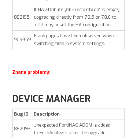
If HA attribute „
” is empty,
hb-interface
882195
upgrading directly from 7.0.5 or 7.0.6 to
7.2.2 may unset the HA configuration.
Blank pages have been observed when
903959
switching tabs in system settings.
Znane problemy:
DEVICE MANAGER
Bug ID
Description
Unexpected FortiNAC ADOM is added
882093
to
FortiAnalyzer
after the upgrade.