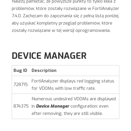
Należy pamiętać, że powyższe punkty to tylko kilka z
problemów, które zostały rozwiązane w FortiAnalyzer
7.4.0. Zachęcam do zapoznania się z pełną listą poniżej,
aby uzyskać kompletny przegląd problemów, które
zostały rozwiązane w tej wersji oprogramowania.
DEVICE MANAGER
Bug ID
Description
FortiAnalyzer
displays red logging status
728715
for VDOMs with low traffic rate.
Numerous undesired VDOMs are displayed
874375
in
Device Manager
configuration; even
after removing, they are still visible.