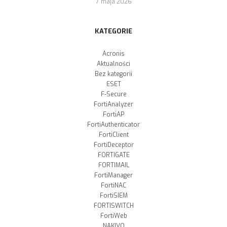
7 maja 2026
KATEGORIE
Acronis
Aktualności
Bez kategorii
ESET
F-Secure
FortiAnalyzer
FortiAP
FortiAuthenticator
FortiClient
FortiDeceptor
FORTIGATE
FORTIMAIL
FortiManager
FortiNAC
FortiSIEM
FORTISWITCH
FortiWeb
NAKIVO