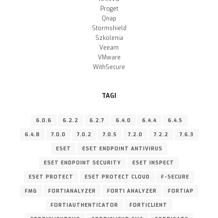
Proget
Qnap
Stormshield
Szkolenia
Veeam
VMware
WithSecure
TAGI
6.0.6
6.2.2
6.2.7
6.4.0
6.4.4
6.4.5
6.4.8
7.0.0
7.0.2
7.0.5
7.2.0
7.2.2
7.6.3
ESET
ESET ENDPOINT ANTIVIRUS
ESET ENDPOINT SECURITY
ESET INSPECT
ESET PROTECT
ESET PROTECT CLOUD
F-SECURE
FMG
FORTIANALYZER
FORTI ANALYZER
FORTIAP
FORTIAUTHENTICATOR
FORTICLIENT