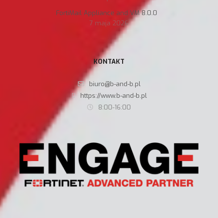
FortiMail Appliance and VM 8.0.0
7 maja 2026
KONTAKT
biuro@b-and-b.pl
https://www.b-and-b.pl
8:00-16:00