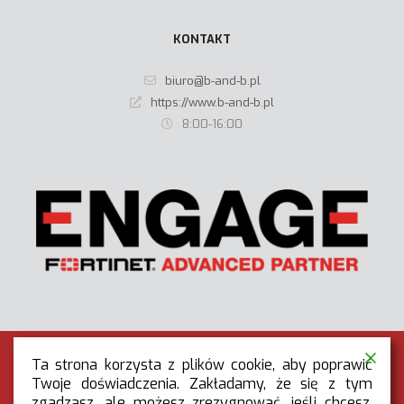
KONTAKT
biuro@b-and-b.pl
https://www.b-and-b.pl
8:00-16:00
Ta strona korzysta z plików cookie, aby poprawić
Twoje doświadczenia. Zakładamy, że się z tym
zgadzasz, ale możesz zrezygnować, jeśli chcesz.
RODO
|
POLITYKA PRYWATNOŚCI