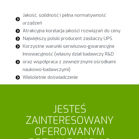
Jakość, solidność i pełna normatywność
urządzeń
Atrakcyjna korelacja jakości rozwiązań do ceny
Największy polski producent zasilaczy UPS
Korzystne warunki serwisowo-gwarancyjne
Innowacyjność (własny dział badawczy R&D
oraz współpraca z zewnętrznymi ośrodkami
naukowo-badawczymi)
Wieloletnie doświadczenie
JESTEŚ
ZAINTERESOWANY
OFEROWANYM