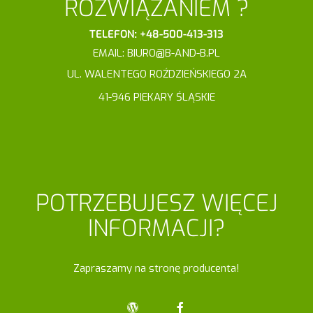
ROZWIĄZANIEM ?
TELEFON
:
+48-500-413-313
EMAIL: BIURO@B-AND-B.PL
UL. WALENTEGO ROŹDZIEŃSKIEGO 2A
41-946 PIEKARY ŚLĄSKIE​
POTRZEBUJESZ WIĘCEJ
INFORMACJI?
Zapraszamy na stronę producenta!