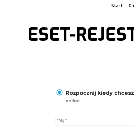
Start
O 
ESET-REJES