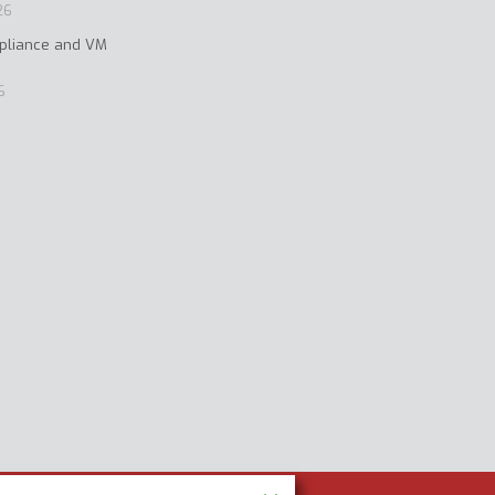
26
ppliance and VM
6