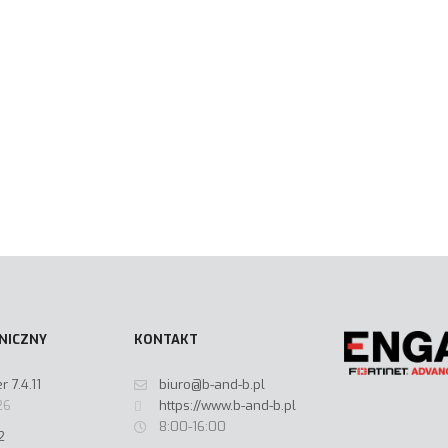
NICZNY
KONTAKT
 7.4.11
biuro@b-and-b.pl
26
https://www.b-and-b.pl
8:00-16:00
2