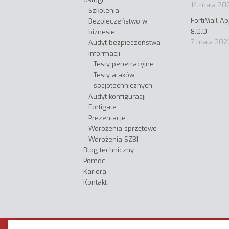
14 maja 20
Szkolenia
FortiMail A
Bezpieczeństwo w
8.0.0
biznesie
7 maja 202
Audyt bezpieczeństwa
informacji
Testy penetracyjne
Testy ataków
socjotechnicznych
Audyt konfiguracji
Fortigate
Prezentacje
Wdrożenia sprzętowe
Wdrożenia SZBI
Blog techniczny
Pomoc
Kariera
Kontakt