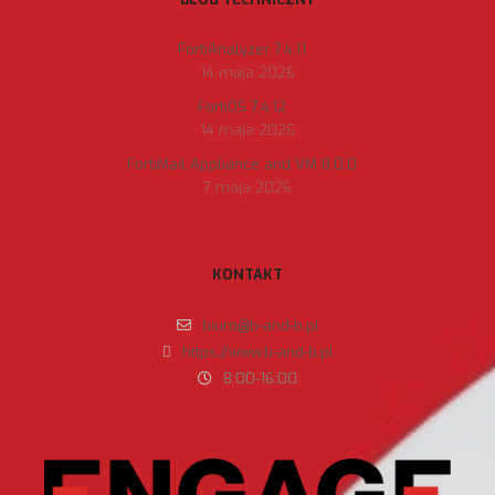
FortiAnalyzer 7.4.11
14 maja 2026
FortiOS 7.4.12
14 maja 2026
FortiMail Appliance and VM 8.0.0
7 maja 2026
KONTAKT
biuro@b-and-b.pl
https://www.b-and-b.pl
8:00-16:00