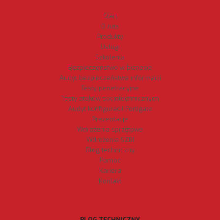
Start
O nas
Produkty
Usługi
Szkolenia
Bezpieczeństwo w biznesie
Audyt bezpieczeństwa informacji
Testy penetracyjne
Testy ataków socjotechnicznych
Audyt konfiguracji Fortigate
Prezentacje
Wdrożenia sprzętowe
Wdrożenia SZBI
Blog techniczny
Pomoc
Kariera
Kontakt
BLOG TECHNICZNY