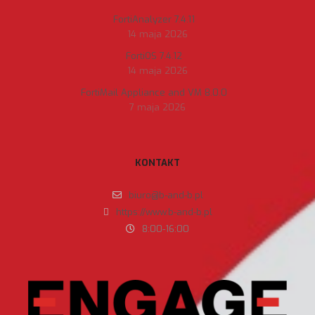
FortiAnalyzer 7.4.11
14 maja 2026
FortiOS 7.4.12
14 maja 2026
FortiMail Appliance and VM 8.0.0
7 maja 2026
KONTAKT
biuro@b-and-b.pl
https://www.b-and-b.pl
8:00-16:00