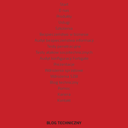
Start
O nas
Produkty
Usługi
Szkolenia
Bezpieczeństwo w biznesie
Audyt bezpieczeństwa informacji
Testy penetracyjne
Testy ataków socjotechnicznych
Audyt konfiguracji Fortigate
Prezentacje
Wdrożenia sprzętowe
Wdrożenia SZBI
Blog techniczny
Pomoc
Kariera
Kontakt
BLOG TECHNICZNY