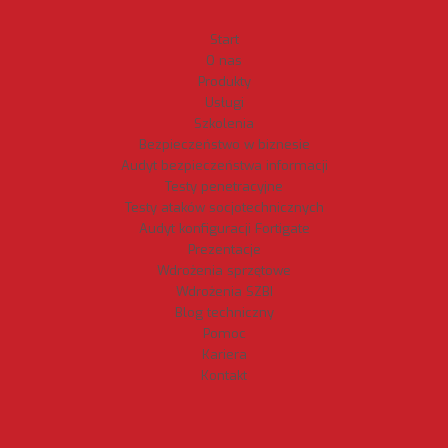
Start
O nas
Produkty
Usługi
Szkolenia
Bezpieczeństwo w biznesie
Audyt bezpieczeństwa informacji
Testy penetracyjne
Testy ataków socjotechnicznych
Audyt konfiguracji Fortigate
Prezentacje
Wdrożenia sprzętowe
Wdrożenia SZBI
Blog techniczny
Pomoc
Kariera
Kontakt