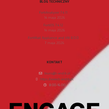
BLOG TECHNICZNY
FortiAnalyzer 7.4.11
14 maja 2026
FortiOS 7.4.12
14 maja 2026
FortiMail Appliance and VM 8.0.0
7 maja 2026
KONTAKT
biuro@b-and-b.pl
https://www.b-and-b.pl
8:00-16:00